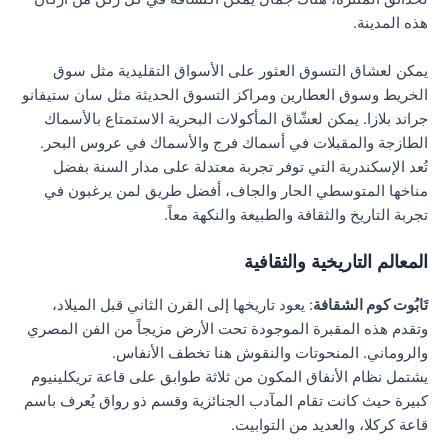
هذه المدينة.
يمكن لعشاق التسوق العثور على الأسواق التقليدية مثل سوق
الخريط وسوق العطارين ومراكز التسوق الحديثة مثل سان ستيفانو
جراند بلازا. يمكن لعشّاق المأكولات البحرية الاستمتاع بالأسماك
الطازجة والمقبلات في أسماك فرج والأسماك في عروس البحر.
تُعد الإسكندرية التي توفر تجربة معتدلة على مدار السنة بفضل
مناخها المتوسطي الحار والجاف، أفضل طريق لمن يرغبون في
تجربة التاريخ والثقافة والطبيعة والنكهة معاً.
المعالم التاريخية والثقافية
تَابُوت كوم الشقافة
: يعود تاريخها إلى القرن الثاني قبل الميلاد،
وتقدم هذه المقبرة الموجودة تحت الأرض مزيجاً من الفن المصري
والروماني. المنحوتات والنقوش هنا تخطف الأنفاس.
يشتمل نظام الأنفاق المكون من ثلاثة طوابق على قاعة تريكلينيوم
كبيرة حيث كانت تقام المآدب الجنائزية وقسم ذو رواق يُعرف باسم
قاعة كركلا، والعديد من التوابيت.