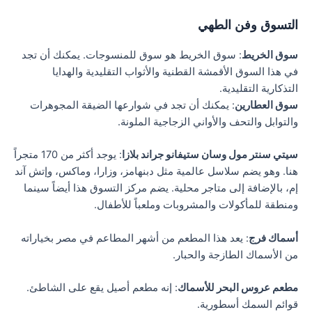
التسوق وفن الطهي
سوق الخريط
: سوق الخريط هو سوق للمنسوجات. يمكنك أن تجد
في هذا السوق الأقمشة القطنية والأثواب التقليدية والهدايا
التذكارية التقليدية.
سوق العطارين
: يمكنك أن تجد في شوارعها الضيقة المجوهرات
والتوابل والتحف والأواني الزجاجية الملونة.
سيتي سنتر مول وسان ستيفانو جراند بلازا
: يوجد أكثر من 170 متجراً
هنا. وهو يضم سلاسل عالمية مثل دبنهامز، وزارا، وماكس، وإتش آند
إم، بالإضافة إلى متاجر محلية. يضم مركز التسوق هذا أيضاً سينما
ومنطقة للمأكولات والمشروبات وملعباً للأطفال.
أسماك فرج
: يعد هذا المطعم من أشهر المطاعم في مصر بخياراته
من الأسماك الطازجة والحبار.
مطعم عروس البحر للأسماك
: إنه مطعم أصيل يقع على الشاطئ.
قوائم السمك أسطورية.