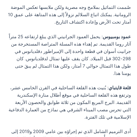
صُممت التماثيل بملامح وجه مصرية ولكن ملابسها تعكس الموضة
الرومانية. يمكنك اتباع السلالم نزولاً إلى هذه المتاهة على عمق 10
أمتار تحت الأرض وإعادة اكتشاف التاريخ.
عمود بومبيوس
: يحمل العمود الجرانيتي الذي يبلغ ارتفاعه 25 متراً
آثار روما القديمة. تم إهداء هذه المسلة المتراصة المستخرجة من
جرانيت أسوان في قطعة واحدة إلى الإمبراطور دقلديانوس في
298-302 قبل الميلاد. كان يقف عليها تمثال لدقلديانوس. كان
طول هذا التمثال حوالي 7 أمتار، ولكن هذا التمثال لم يبقَ حتى
يومنا هذا.
قلعة قايتباي
: بُنيت هذه القلعة الساحلية في القرن الخامس عشر،
وترتفع هذه القلعة الساحلية في موقع أطلال منارة الإسكندرية
القديمة. البرج المربع المكون من ثلاثة طوابق والحصون الأربعة
التي تحرس مصب الميناء الشرقي هي نماذج من العمارة الدفاعية
الإسلامية في تلك الفترة.
أدى الترميم الشامل الذي تم إجراؤه بين عامي 2009 و2019 إلى