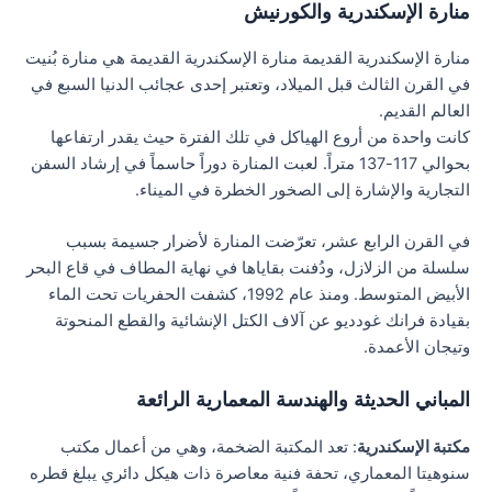
منارة الإسكندرية والكورنيش
منارة الإسكندرية القديمة منارة الإسكندرية القديمة هي منارة بُنيت
في القرن الثالث قبل الميلاد، وتعتبر إحدى عجائب الدنيا السبع في
العالم القديم.
كانت واحدة من أروع الهياكل في تلك الفترة حيث يقدر ارتفاعها
بحوالي 117-137 متراً. لعبت المنارة دوراً حاسماً في إرشاد السفن
التجارية والإشارة إلى الصخور الخطرة في الميناء.
في القرن الرابع عشر، تعرّضت المنارة لأضرار جسيمة بسبب
سلسلة من الزلازل، ودُفنت بقاياها في نهاية المطاف في قاع البحر
الأبيض المتوسط. ومنذ عام 1992، كشفت الحفريات تحت الماء
بقيادة فرانك غودديو عن آلاف الكتل الإنشائية والقطع المنحوتة
وتيجان الأعمدة.
المباني الحديثة والهندسة المعمارية الرائعة
مكتبة الإسكندرية
: تعد المكتبة الضخمة، وهي من أعمال مكتب
سنوهيتا المعماري، تحفة فنية معاصرة ذات هيكل دائري يبلغ قطره