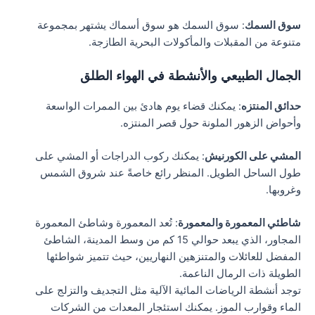
سوق السمك
: سوق السمك هو سوق أسماك يشتهر بمجموعة
متنوعة من المقبلات والمأكولات البحرية الطازجة.
الجمال الطبيعي والأنشطة في الهواء الطلق
حدائق المنتزه
: يمكنك قضاء يوم هادئ بين الممرات الواسعة
وأحواض الزهور الملونة حول قصر المنتزه.
المشي على الكورنيش
: يمكنك ركوب الدراجات أو المشي على
طول الساحل الطويل. المنظر رائع خاصةً عند شروق الشمس
وغروبها.
شاطئي المعمورة والمعمورة
: تُعد المعمورة وشاطئ المعمورة
المجاور، الذي يبعد حوالي 15 كم من وسط المدينة، الشاطئ
المفضل للعائلات والمتنزهين النهاريين، حيث تتميز شواطئها
الطويلة ذات الرمال الناعمة.
توجد أنشطة الرياضات المائية الآلية مثل التجديف والتزلج على
الماء وقوارب الموز. يمكنك استئجار المعدات من الشركات