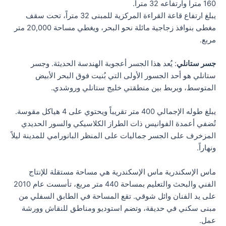
160 متراً وارتفاعه 32 متراً.
يبلغ ارتفاع قاعة القراءة المركزية للمبنى 32 متراً، تحت سقف
مغطى بنوافذ زجاجية مائلة نحو البحر، ويغطي مساحة 20,000 متر
مربع.
جسر ستانلي
: يُعد هذا الجسر أعجوبة الهندسة الحديثة. وجسر
ستانلي هو أحد الجسور الأولى التي بُنيت فوق البحر الأبيض
المتوسط، ويربط بين منطقتي خليج ستانلي وروشدي.
يبلغ طوله الإجمالي 400 متر تقريباً ويحتوي على 4 هياكل مقوسة.
تُضفي أعمدة الفوانيس ذات الطراز الكلاسيكي والسور الحديدي
المزخرف على الجسر جماليات على المنظر البانورامي للمدينة ليلاً
ونهاراً.
ماس الإسكندرية ماس الإسكندرية هي مساحة مستقلة للإنتاج
الفني والبحث والتعليم بمساحة 440 متر مربع، تأسست عام 2010
على يد الفنان وائل شوقي. تقع المساحة في الطابق السفلي من
مبنى سكني في حديقة، وتضم استوديو ومناطق للنقاش وورشة
عمل.