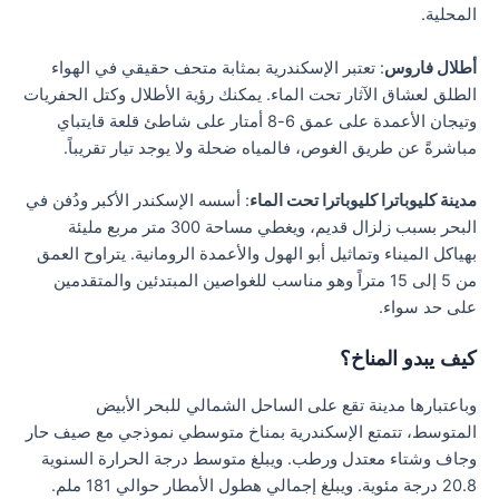
المحلية.
أطلال فاروس
: تعتبر الإسكندرية بمثابة متحف حقيقي في الهواء
الطلق لعشاق الآثار تحت الماء. يمكنك رؤية الأطلال وكتل الحفريات
وتيجان الأعمدة على عمق 6-8 أمتار على شاطئ قلعة قايتباي
مباشرةً عن طريق الغوص، فالمياه ضحلة ولا يوجد تيار تقريباً.
مدينة كليوباترا كليوباترا تحت الماء
: أسسه الإسكندر الأكبر ودُفن في
البحر بسبب زلزال قديم، ويغطي مساحة 300 متر مربع مليئة
بهياكل الميناء وتماثيل أبو الهول والأعمدة الرومانية. يتراوح العمق
من 5 إلى 15 متراً وهو مناسب للغواصين المبتدئين والمتقدمين
على حد سواء.
كيف يبدو المناخ؟
وباعتبارها مدينة تقع على الساحل الشمالي للبحر الأبيض
المتوسط، تتمتع الإسكندرية بمناخ متوسطي نموذجي مع صيف حار
وجاف وشتاء معتدل ورطب. ويبلغ متوسط درجة الحرارة السنوية
20.8 درجة مئوية. ويبلغ إجمالي هطول الأمطار حوالي 181 ملم.