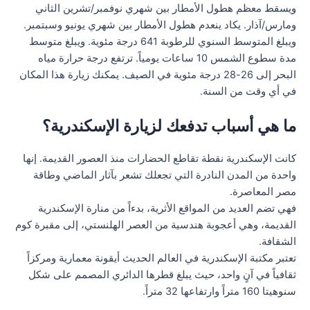
ويسقط معظم هطول الأمطار بين شهري نوفمبر/تشرين الثاني
ومارس/آذار. يكاد ينعدم هطول الأمطار بين شهري يونيو وسبتمبر.
ويبلغ المتوسط السنوي للرطوبة 641 درجة مئوية. ويبلغ متوسط
مدة سطوع الشمس 10 ساعات يومياً. ترتفع درجة حرارة مياه
البحر إلى 26-28 درجة مئوية في الصيف. يمكنك زيارة هذا المكان
في أي وقت من السنة.
ما هي أسباب تدفعك لزيارة الإسكندرية؟
كانت الإسكندرية نقطة تقاطع الحضارات منذ العصور القديمة. إنها
واحدة من المدن النادرة التي تجعلك تشعر بآثار الماضي وطاقة
مصر المعاصرة.
فهي تضم العديد من المواقع الأثرية، بدءاً من منارة الإسكندرية
القديمة، وهي أعجوبة هندسية من العصر الهلنستي، إلى مقبرة كوم
الشقافة.
تعتبر مكتبة الإسكندرية في العالم الحديث أيقونة معمارية ومركزاً
ثقافياً في آنٍ واحد، حيث يبلغ قطرها الدائري المصمم على شكل
سنوهيتا 160 متراً وارتفاعها 32 متراً.