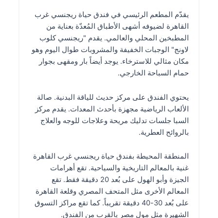
يقدّم المطعم الرئيسي في فندق حياة ريجنسي غرب
القاهرة لضيوفه أشهى الأطباق المُعدّة بعناية من
المطبخين المحلي والعالمي. يقدم "ريجنسي كلوب
لاونج" الوجبات الخفيفة والمشروبات طوال اليوم وهو
مكان مثالي للاسترخاء. يوجد أيضاً بار ومقهى بجوار
حمام السباحة الخارجي.
يحتوي الفندق على مركز حديث للياقة البدنية. صالة
الألعاب الرياضية مجهزة بأحدث المعدات. يقدم مركز
السبا جلسات تدليك مريحة وعلاجات للوجه والعلاج
بالروائح العطرية.
المنطقة المحيطة بفندق حياة ريجنسي غرب القاهرة
غنية بالمعالم التاريخية والسياحية. تقع أهرامات
الجيزة وأبو الهول على بُعد 20 دقيقة فقط. تقع
المعالم الأخرى مثل المتحف المصري وقلعة القاهرة
على بُعد 30-40 دقيقة تقريباً. كما تقع مراكز التسوق
الشهيرة مثل مول مصر بالقرب من الفندق.