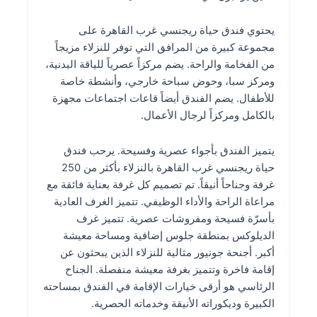
يحتوي فندق حياة ريجنسي غرب القاهرة على
مجموعة كبيرة من المرافق التي توفر للنزلاء مزيجاً
من الفخامة والراحة. يضم مركزاً عصرياً للياقة البدنية،
ومركز سبا، وحوض سباحة خارجي، وأنشطة خاصة
للأطفال. يضم الفندق أيضاً قاعات اجتماعات مجهزة
بالكامل ومركزاً لرجال الأعمال.
يتميز الفندق بأجواء عصرية وفسيحة. يرحب فندق
حياة ريجنسي غرب القاهرة بالنزلاء بأكثر من 250
غرفة وجناحاً أنيقاً. تم تصميم كل غرفة بعناية فائقة مع
مراعاة الراحة والأداء الوظيفي. تتميز الغرف العادية
بأسرّة فسيحة ومفروشات عصرية. تتميز غرف
الديلوكس بمنطقة جلوس إضافية ومساحة معيشة
أكبر. أجنحة جونيور مثالية للنزلاء الذين يبحثون عن
إقامة فاخرة وتتميز بغرفة معيشة منفصلة. الجناح
الرئاسي هو أرقى خيارات الإقامة في الفندق بمساحته
الكبيرة وديكوراته الأنيقة وخدماته الحصرية.