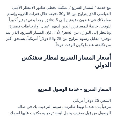
مع خدمة "المسار السريع"، يمكنك تخطي طابور الانتظار الأمني
القياسي الذي يتراوح بين 15 و30 دقيقة خلال فترات الذروة وإتمام
معاملاتك في غضون دقيقتين إلى 5 دقائق. وهذا يعني توفيراً كبيراً
للوقت، خاصةً للمسافرين الذين لديهم أعمال أو ارتباطات قصيرة.
وبالنظر إلى التوازن بين السعر/الأداء، فإن المسار السريع، الذي يتم
توفيره مقابل رسوم تتراوح بين 25 و55 دولاراً أمريكياً، يستحق أكثر
من تكلفته عندما يكون الوقت حرجاً.
أسعار المسار السريع لمطار سفنكس
الدولي
المسار السريع - خدمة الوصول السريع
السعر: 25 دولار أمريكي
مرحباً بك: عندما تهبط طائرتك، سيتم الترحيب بك في صالة
الوصول من قِبل مضيف يحمل لوحة ترحيبية مكتوب عليها اسمك.