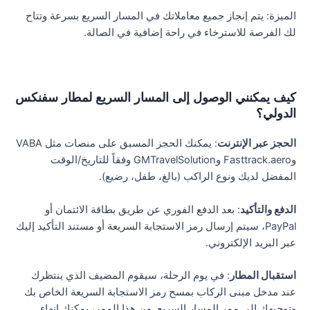
الميزة: يتم إنجاز جميع معاملاتك في المسار السريع بسرعة وتتاح
لك الفرصة للاسترخاء في راحة إضافية في الصالة.
كيف يمكنني الوصول إلى المسار السريع لمطار سفنكس
الدولي؟
الحجز عبر الإنترنت
: يمكنك الحجز المسبق على منصات مثل VABA
وFasttrack.aero وGMTravelSolution وفقاً للتاريخ/الوقت
المفضل لديك ونوع الراكب (بالغ، طفل، رضيع).
الدفع والتأكيد
: بعد الدفع الفوري عن طريق بطاقة الائتمان أو
PayPal، سيتم إرسال رمز الاستجابة السريعة أو مستند التأكيد إليك
عبر البريد الإلكتروني.
استقبال المطار
: في يوم الرحلة، سيقوم المضيف الذي ينتظرك
عند مدخل مبنى الركاب بمسح رمز الاستجابة السريعة الخاص بك
وتوجيهك إلى ممر المسار السريع. من هذا الممر، يمكنك إنهاء